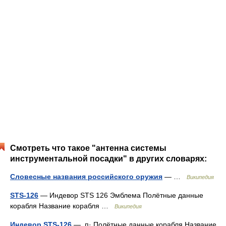
Смотреть что такое "антенна системы
инструментальной посадки" в других словарях:
Словесные названия российского оружия
— …
Википедия
STS-126
— Индевор STS 126 Эмблема Полётные данные
корабля Название корабля …
Википедия
Индевор STS-126
— п· Полётные данные корабля Название