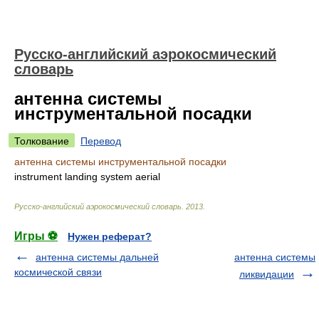
Русско-английский аэрокосмический
словарь
антенна системы
инструментальной посадки
Толкование
Перевод
антенна системы инструментальной посадки
instrument landing system aerial
Русско-английский аэрокосмический словарь
.
2013
.
Игры ⚽
Нужен реферат?
антенна системы дальней
антенна системы
космической связи
ликвидации